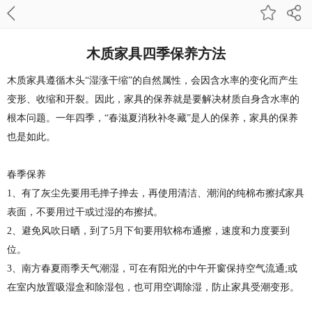
木质家具四季保养方法
木质家具遵循木头“湿涨干缩”的自然属性，会因含水率的变化而产生
变形、收缩和开裂。因此，家具的保养就是要解决材质自身含水率的
根本问题。一年四季，“春滋夏消秋补冬藏”是人的保养，家具的保养
也是如此。
春季保养
1、有了灰尘先要用毛掸子掸去，再使用清洁、潮润的纯棉布擦拭家具
表面，不要用过干或过湿的布擦拭。
2、避免风吹日晒，到了5月下旬要用软棉布通擦，速度和力度要到
位。
3、南方春夏雨季天气潮湿，可在有阳光的中午开窗保持空气流通;或
在室内放置吸湿盒和除湿包，也可用空调除湿，防止家具受潮变形。