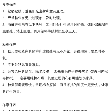
夏季保养
1、勤擦勤摸，避免阳光直射和空调直吹。
2、经常检查有无虫蛀现象，及时处理。
3、虫蛀去虫法有以下两种：①用针头往虫眼注射药物。②用锯末糊在
虫眼处，堵上虫眼。再用塑料薄膜封闭至少三天。
秋季保养
1、秋天要检查家具的榫卯连接处有无不严紧、开裂现象，要及时修
复。
2、不要让秋风直吹家具。
3、经常给家具除尘。除尘步骤： ①先用毛掸子掸去灰尘; ②再用纯棉
布擦拭。一定要用纯棉布哦，其他过硬的布有可能划伤家具。
4、秋天保养要勤快，常用棉布擦拭，而且擦拭的速度一定要快，让家
具产生热量。
冬季保养